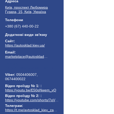
Київ, проспект Любомира
Гузара, 15, Київ, Україна
+380 (67) 440-00-22
https://autosklad.kiev.ua/
marketplace@autosklad.kiev.ua
https://t.me/avtosklad_kiev_zapchastuny
0504406007,
0674400022
Відео проїзду № 1:
https://youtu.be/E50qNwem_vQ
Відео проїзду № 2:
https://youtube.com/shorts/7qVuk1k97EY
Телеграм
https://t.me/avtosklad_kiev_zapchastuny