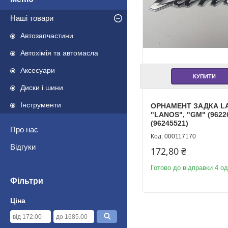
Наші товари
Автозапчастини
Автохімія та автомасла
Аксесуари
КУПИТИ
Диски і шини
Інструменти
ОРНАМЕНТ ЗАДКА L
"LANOS", "GM" (9622
(96245521)
Про нас
000117170
Відгуки
172,80 ₴
Готово до відправки 4 од
Фільтри
Ціна