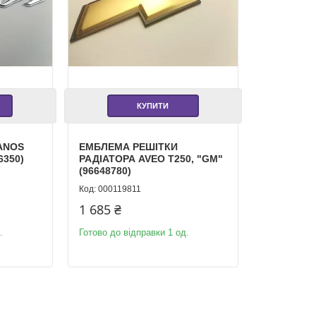
КУПИТИ
ANOS
ЕМБЛЕМА РЕШІТКИ
6350)
РАДІАТОРА AVEO T250, "GM"
(96648780)
000119811
1 685 ₴
.
Готово до відправки 1 од.