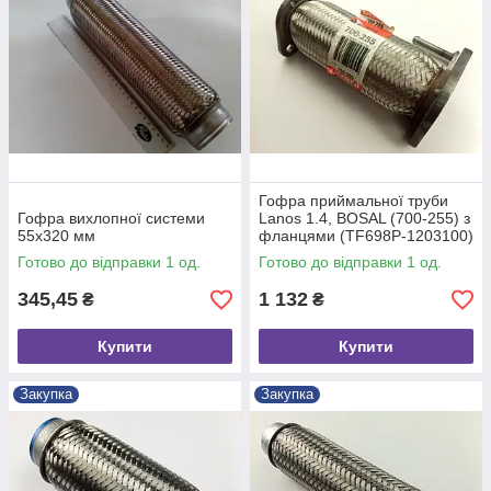
Гофра приймальної труби
Гофра вихлопної системи
Lanos 1.4, BOSAL (700-255) з
55х320 мм
фланцями (TF698P-1203100)
Готово до відправки 1 од.
Готово до відправки 1 од.
345,45
1 132
₴
₴
Купити
Купити
Закупка
Закупка