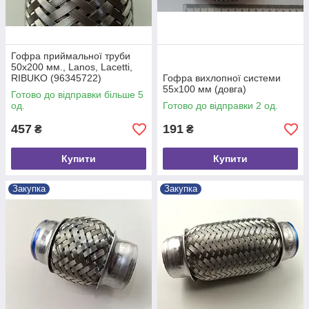
Гофра приймальної труби
50х200 мм., Lanos, Lacetti,
RIBUKO (96345722)
Гофра вихлопної системи
55х100 мм (довга)
Готово до відправки більше 5
од.
Готово до відправки 2 од.
457
191
₴
₴
Купити
Купити
Закупка
Закупка