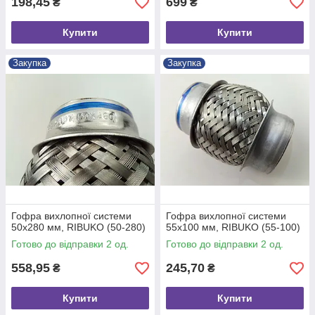
198,45
699
₴
₴
Купити
Купити
Закупка
Закупка
Гофра вихлопної системи
Гофра вихлопної системи
50х280 мм, RIBUKO (50-280)
55х100 мм, RIBUKO (55-100)
Готово до відправки 2 од.
Готово до відправки 2 од.
558,95
245,70
₴
₴
Купити
Купити