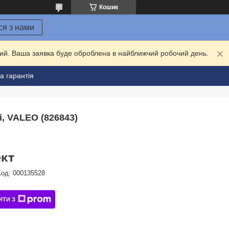
Кошик
ся з нами
дний. Ваша заявка буде оброблена в найближчий робочий день.
а гарантія
i, VALEO (826843)
ект
Код:
000135528
ИТИ З