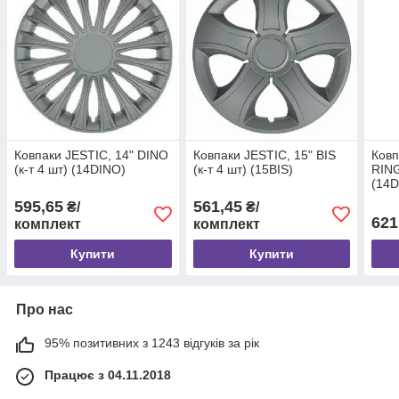
Ковпаки JESTIC, 14" DINO
Ковпаки JESTIC, 15" BIS
Ковп
(к-т 4 шт) (14DINO)
(к-т 4 шт) (15BIS)
RING
(14
595,65
561,45
₴/
₴/
621
комплект
комплект
Купити
Купити
Про нас
95% позитивних з 1243 відгуків за рік
Працює з 04.11.2018