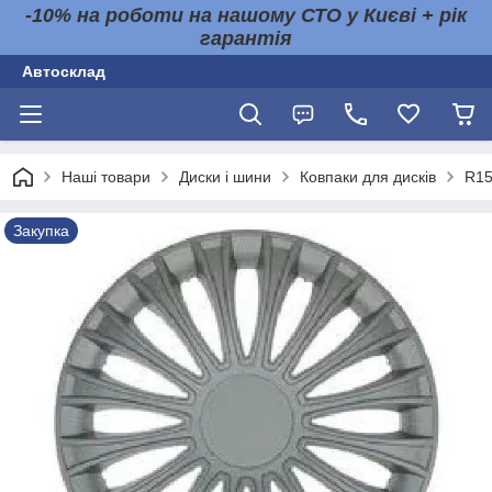
-10% на роботи на нашому СТО у Києві + рік
гарантія
Автосклад
Наші товари
Диски і шини
Ковпаки для дисків
R1
Закупка