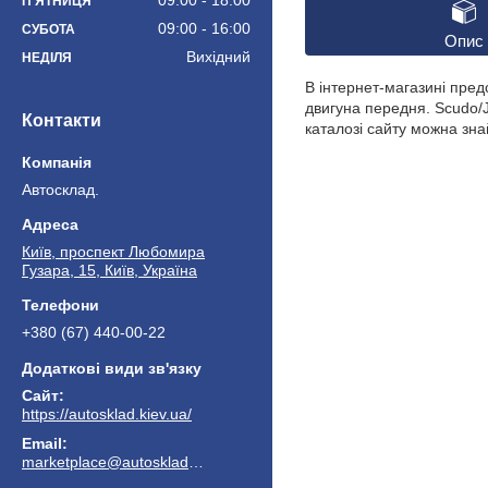
09:00
18:00
ПʼЯТНИЦЯ
09:00
16:00
СУБОТА
Опис
Вихідний
НЕДІЛЯ
В інтернет-магазині пре
двигуна передня. Scudo/
Контакти
каталозі сайту можна зна
Автосклад.
Київ, проспект Любомира
Гузара, 15, Київ, Україна
+380 (67) 440-00-22
https://autosklad.kiev.ua/
marketplace@autosklad.kiev.ua