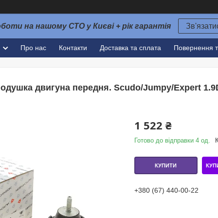
оботи на нашому СТО у Києві + рік гарантія
Зв'язати
и
Про нас
Контакти
Доставка та сплата
Повернення т
одушка двигуна передня. Scudo/Jumpy/Expert 1.9D/
1 522 ₴
Готово до відправки 4 од.
КУП
КУПИТИ
+380 (67) 440-00-22