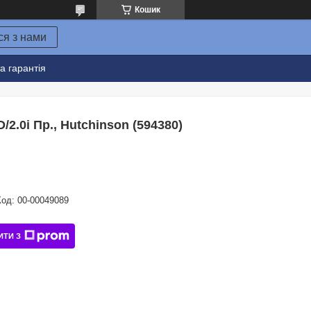
Кошик
ся з нами
а гарантія
2.0i Пр., Hutchinson (594380)
Код:
00-00049089
ИТИ З