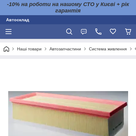
-10% на роботи на нашому СТО у Києві + рік
гарантія
Автосклад
Наші товари
Автозапчастини
Система живлення