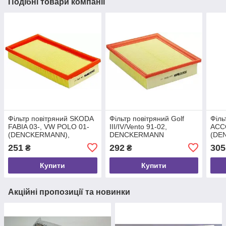
Подібні товари компанії
Фільтр повітряний SKODA
Фільтр повітряний Golf
Філь
FABIA 03-, VW POLO 01-
III/IV/Vento 91-02,
ACCO
(DENCKERMANN),
DENCKERMANN
(DE
DENCKERMANN
(A140002)
DEN
251
292
305
₴
₴
(A140462)
(A14
Купити
Купити
Акційні пропозиції та новинки