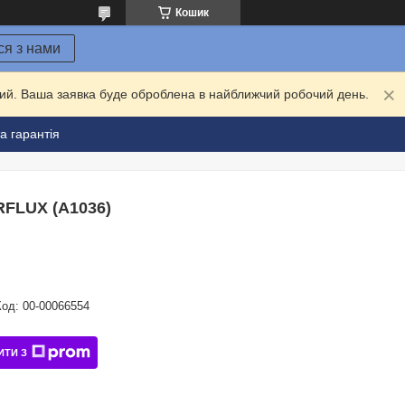
Кошик
ся з нами
дний. Ваша заявка буде оброблена в найближчий робочий день.
а гарантія
RFLUX (A1036)
Код:
00-00066554
ИТИ З