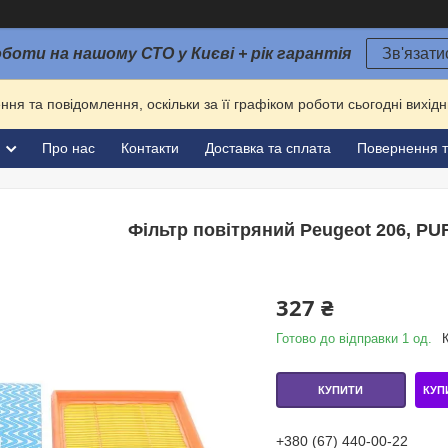
оботи на нашому СТО у Києві + рік гарантія
Зв'язати
ня та повідомлення, оскільки за її графіком роботи сьогодні вихі
и
Про нас
Контакти
Доставка та сплата
Повернення т
Фільтр повітряний Peugeot 206, PU
327 ₴
Готово до відправки 1 од.
КУП
КУПИТИ
+380 (67) 440-00-22