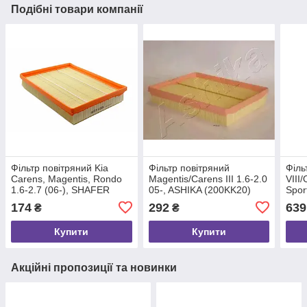
Подібні товари компанії
Фільтр повітряний Kia
Фільтр повітряний
Філь
Carens, Magentis, Rondo
Magentis/Carens III 1.6-2.0
VIII/
1.6-2.7 (06-), SHAFER
05-, ASHIKA (200KK20)
Spor
(SX3694)
(A14
174
292
639
₴
₴
Купити
Купити
Акційні пропозиції та новинки