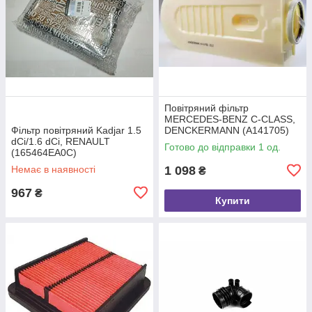
Повітряний фільтр
MERCEDES-BENZ C-CLASS,
Фільтр повітряний Kadjar 1.5
DENCKERMANN (A141705)
dCi/1.6 dCi, RENAULT
Готово до відправки 1 од.
(165464EA0C)
Немає в наявності
1 098
₴
967
₴
Купити