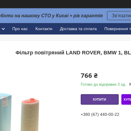
оботи на нашому СТО у Києві + рік гарантія
Зв'язати
и
Про нас
Контакти
Доставка та сплата
Повернення т
Фільтр повітряний LAND ROVER, BMW 1, BL
766 ₴
Готово до відправки 3 од.
КУП
КУПИТИ
+380 (67) 440-00-22