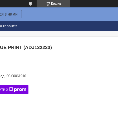
Кошик
ся з нами
а гарантія
UE PRINT (ADJ132223)
Код:
00-00061916
ИТИ З