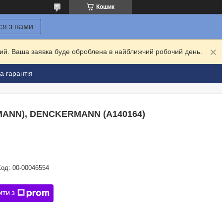
Кошик
ся з нами
дний. Ваша заявка буде оброблена в найближчий робочий день.
а гарантія
RMANN), DENCKERMANN (A140164)
Код:
00-00046554
ИТИ З