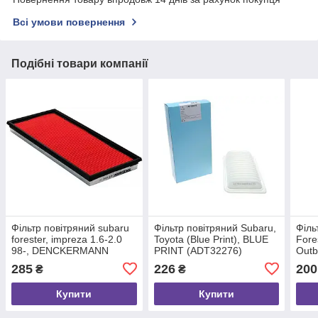
Всі умови повернення
Подібні товари компанії
Фільтр повітряний subaru
Фільтр повітряний Subaru,
Філь
forester, impreza 1.6-2.0
Toyota (Blue Print), BLUE
Fore
98-, DENCKERMANN
PRINT (ADT32276)
Outb
(A140308)
(SX1
285
226
200
₴
₴
Купити
Купити