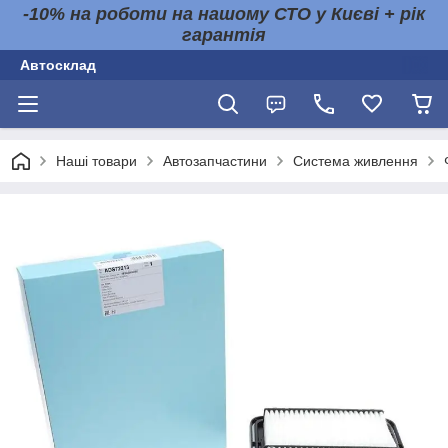
-10% на роботи на нашому СТО у Києві + рік
гарантія
Автосклад
Наші товари
Автозапчастини
Система живлення