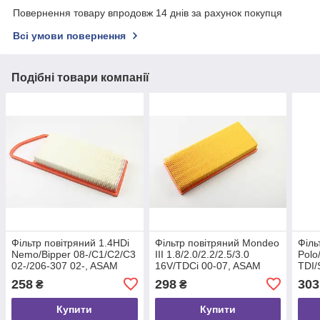
Повернення товару впродовж 14 днів за рахунок покупця
Всі умови повернення
Подібні товари компанії
Фільтр повітряний 1.4HDi
Фільтр повітряний Mondeo
Філь
Nemo/Bipper 08-/C1/C2/C3
III 1.8/2.0/2.2/2.5/3.0
Polo
02-/206-307 02-, ASAM
16V/TDCi 00-07, ASAM
TDI/
(70301)
(70311)
(703
258
298
303
₴
₴
Купити
Купити