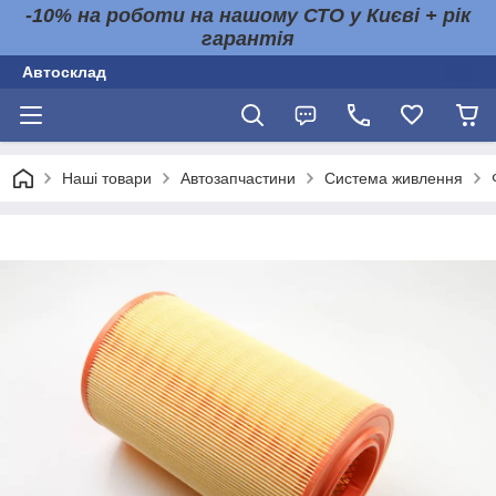
-10% на роботи на нашому СТО у Києві + рік
гарантія
Автосклад
Наші товари
Автозапчастини
Система живлення