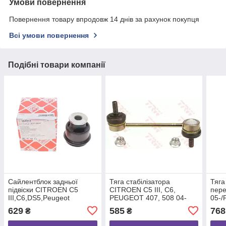
Умови повернення
Повернення товару впродовж 14 днів за рахунок покупця
Всі умови повернення
Подібні товари компанії
Сайлентблок задньої
Тяга стабілізатора
Тяга
підвіски CITROEN C5
CITROEN C5 III, C6,
пере
III,C6,DS5,Peugeot
PEUGEOT 407, 508 04-
05-/
3008,407,508 04-, FEBI
задн. міст, , TRW (JTS467)
ASM
629
585
768
₴
₴
BILSTEIN (104214)