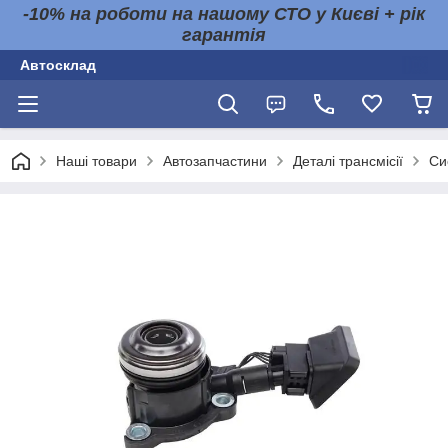
-10% на роботи на нашому СТО у Києві + рік
гарантія
Автосклад
Наші товари
Автозапчастини
Деталі трансмісії
Си