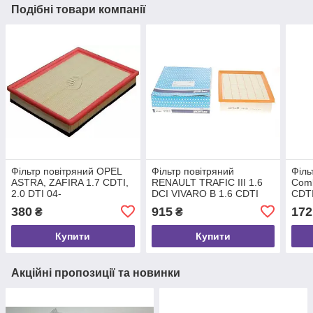
Подібні товари компанії
Фільтр повітряний OPEL
Фільтр повітряний
Філь
ASTRA, ZAFIRA 1.7 CDTI,
RENAULT TRAFIC III 1.6
Comb
2.0 DTI 04-
DCI VIVARO B 1.6 CDTI
CDTI
(DENCKERMANN),
14-, PURFLUX (A1789)
(SX9
380
915
172
₴
₴
DENCKERMANN
(A140542)
Купити
Купити
Акційні пропозиції та новинки