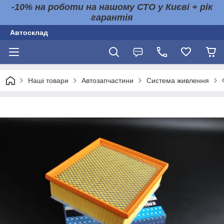
-10% на роботи на нашому СТО у Києві + рік
гарантія
Автосклад
Наші товари
Автозапчастини
Система живлення