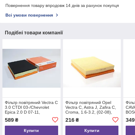
Повернення товару впродовж 14 днів за рахунок покупця
Всі умови повернення
Подібні товари компанії
Фільтр повітряний Vectra C
Фільтр повітряний Opel
Філь
3.0 CTDI 03-/Chevrolet
Vectra C, Astra J, Zafira C,
CAV
Epica 2.0 D 07-11,
Croma, 1.6-3.2, (02-08),
BOS
MAHLE/KNECHT (LX1602)
SHAFER (SX1602)
589
216
349
₴
₴
Купити
Купити