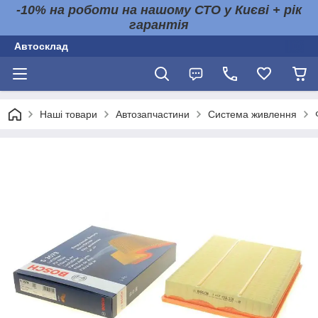
-10% на роботи на нашому СТО у Києві + рік
гарантія
Автосклад
Наші товари
Автозапчастини
Система живлення