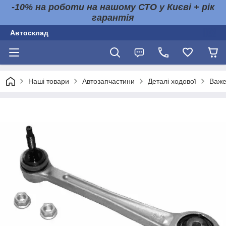
-10% на роботи на нашому СТО у Києві + рік
гарантія
Автосклад
Наші товари
Автозапчастини
Деталі ходової
Важе