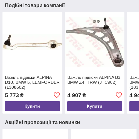
Подібні товари компанії
Важіль підвіски ALPINA
Важіль підвіски ALPINA B3,
Важі
D10, BMW 5, LEMFORDER
BMW Z4, TRW (JTC962)
BMW 
(1308602)
(183
5 773
4 907
4 9
₴
₴
Купити
Купити
Акційні пропозиції та новинки