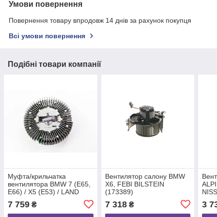
Умови повернення
Повернення товару впродовж 14 днів за рахунок покупця
Всі умови повернення
Подібні товари компанії
Муфта/крильчатка
Вентилятор салону BMW
Вент
вентилятора BMW 7 (E65,
X6, FEBI BILSTEIN
ALPI
E66) / X5 (E53) / LAND
(173389)
NISS
ROVER Range Rover III
7 759
7 318
3 7
₴
₴
(LM), MAHLE/KNECHT
(CFC7