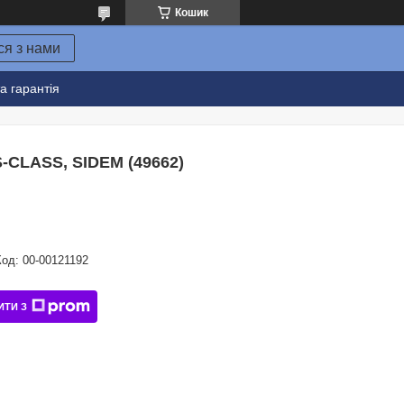
Кошик
ся з нами
а гарантія
-CLASS, SIDEM (49662)
Код:
00-00121192
ИТИ З