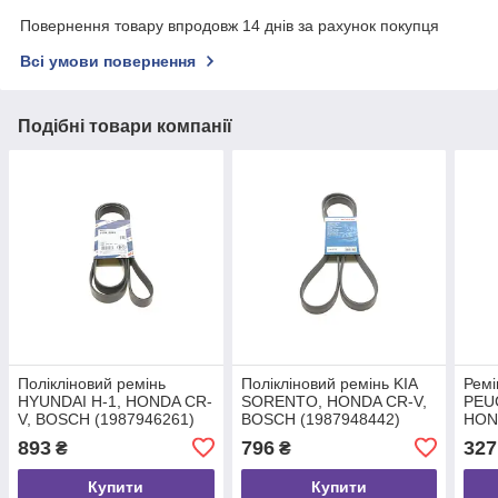
Повернення товару впродовж 14 днів за рахунок покупця
Всі умови повернення
Подібні товари компанії
Полікліновий ремінь
Полікліновий ремінь KIA
Ремі
HYUNDAI H-1, HONDA CR-
SORENTO, HONDA CR-V,
PEU
V, BOSCH (1987946261)
BOSCH (1987948442)
HOND
0K2
893
796
327
₴
₴
491
(198
Купити
Купити