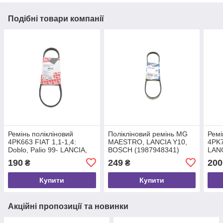
Подібні товари компанії
Ремінь полікліновий
Полікліновий ремінь MG
Ремі
4PK663 FIAT 1,1-1,4:
MAESTRO, LANCIA Y10,
4PK7
Doblo, Palio 99- LANCIA,
BOSCH (1987948341)
LAN
FEBI BILSTEIN (28765)
1,8/
190
249
200
₴
₴
BILS
Купити
Купити
Акційні пропозиції та новинки