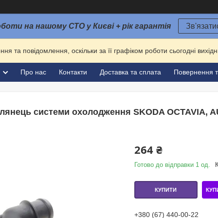
оботи на нашому СТО у Києві + рік гарантія
Зв'язати
ня та повідомлення, оскільки за її графіком роботи сьогодні вихі
и
Про нас
Контакти
Доставка та сплата
Повернення т
лянець системи охолодження SKODA OCTAVIA, AUDI
264 ₴
Готово до відправки 1 од.
КУП
КУПИТИ
+380 (67) 440-00-22