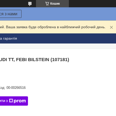
Кошик
ся з нами
дний. Ваша заявка буде оброблена в найближчий робочий день.
а гарантія
 TT, FEBI BILSTEIN (107181)
Код:
00-00266516
ИТИ З