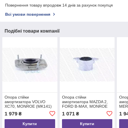
Повернення товару впродовж 14 днів за рахунок покупця
Всі умови повернення
Подібні товари компанії
Опора стійки
Опора стійки
Опор
амортизатора VOLVO
амортизатора MAZDA 2,
амор
XC70, MONROE (MK141)
FORD B-MAX, MONROE
MER
(MK364)
CLA
1 979
1 071
1 9
₴
₴
Купити
Купити