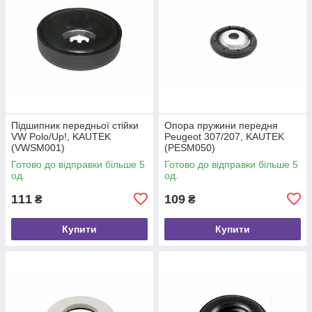
Підшипник передньої стійки
Опора пружини передня
VW Polo/Up!, KAUTEK
Peugeot 307/207, KAUTEK
(VWSM001)
(PESM050)
Готово до відправки більше 5
Готово до відправки більше 5
од.
од.
111
109
₴
₴
Купити
Купити