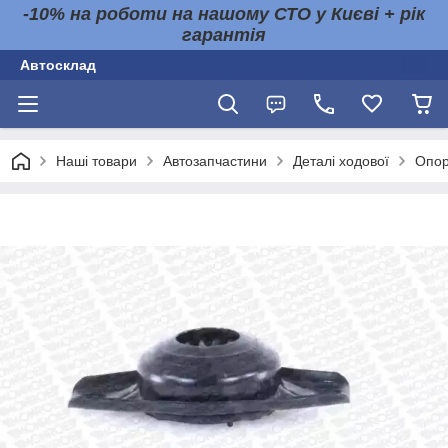
-10% на роботи на нашому СТО у Києві + рік
гарантія
Автосклад
Наші товари
Автозапчастини
Деталі ходової
Опор