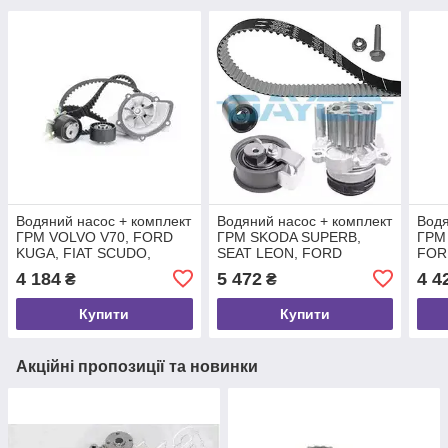
Водяний насос + комплект
Водяний насос + комплект
Водя
ГРМ VOLVO V70, FORD
ГРМ SKODA SUPERB,
ГРМ
KUGA, FIAT SCUDO,
SEAT LEON, FORD
FOR
DAYCO (KTBWP4550)
GALAXY, DAYCO
FOC
4 184
5 472
4 4
₴
₴
(KTBWP3423)
(KT
Купити
Купити
Акційні пропозиції та новинки