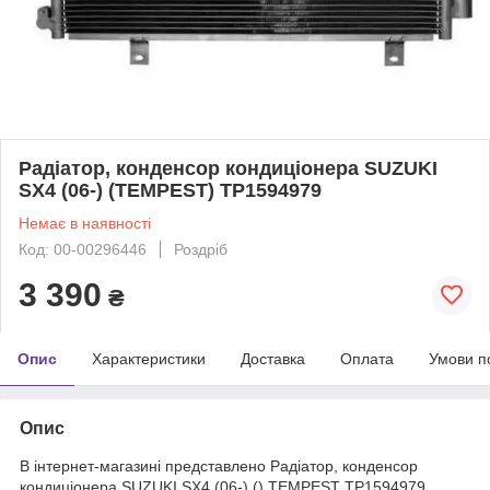
Радіатор, конденсор кондиціонера SUZUKI
SX4 (06-) (TEMPEST) TP1594979
Немає в наявності
Код: 00-00296446
Роздріб
3 390
₴
Опис
Характеристики
Доставка
Оплата
Умови п
Опис
В інтернет-магазині представлено Радіатор, конденсор
кондиціонера SUZUKI SX4 (06-) () TEMPEST TP1594979.