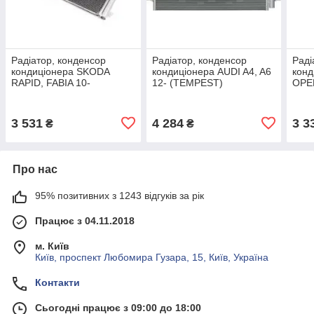
Радіатор, конденсор
Радіатор, конденсор
Раді
кондиціонера SKODA
кондиціонера AUDI A4, A6
конд
RAPID, FABIA 10-
12- (TEMPEST)
OPE
(TEMPEST) TP15940093
TP15940453
06-(
TP1
3 531
4 284
3 3
₴
₴
Про нас
95% позитивних з 1243 відгуків за рік
Працює з 04.11.2018
м. Київ
Київ, проспект Любомира Гузара, 15, Київ, Україна
Контакти
Сьогодні працює з 09:00 до 18:00