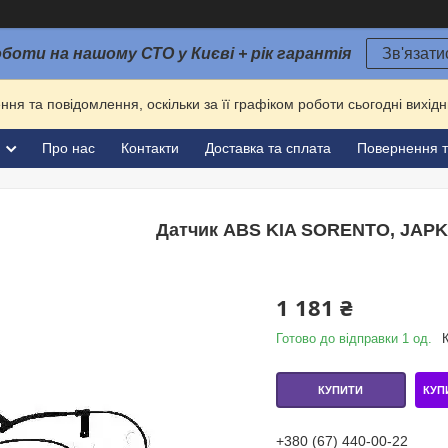
оботи на нашому СТО у Києві + рік гарантія
Зв'язати
ня та повідомлення, оскільки за її графіком роботи сьогодні вихі
и
Про нас
Контакти
Доставка та сплата
Повернення т
Датчик ABS KIA SORENTO, JAPK
1 181 ₴
Готово до відправки 1 од.
КУП
КУПИТИ
+380 (67) 440-00-22