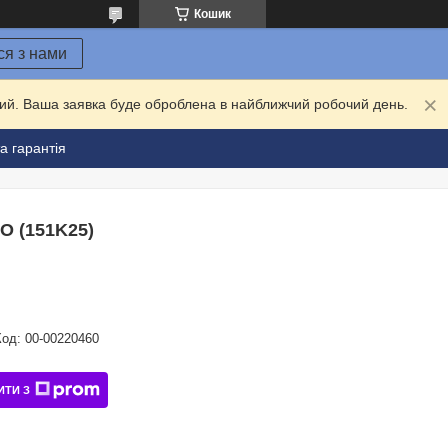
Кошик
ся з нами
дний. Ваша заявка буде оброблена в найближчий робочий день.
а гарантія
O (151K25)
Код:
00-00220460
ИТИ З