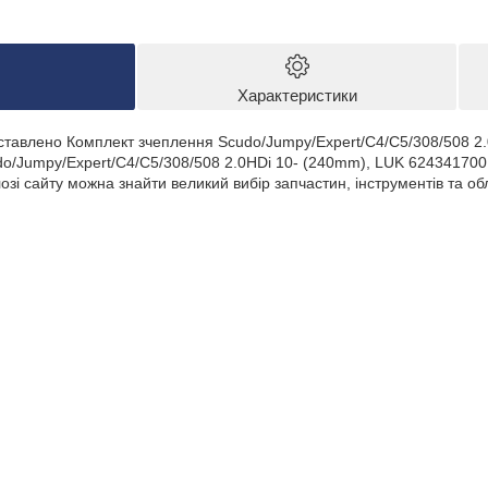
Характеристики
дставлено Комплект зчеплення Scudo/Jumpy/Expert/C4/C5/308/508 2
o/Jumpy/Expert/C4/C5/308/508 2.0HDi 10- (240mm), LUK 624341700 
озі сайту можна знайти великий вибір запчастин, інструментів та о