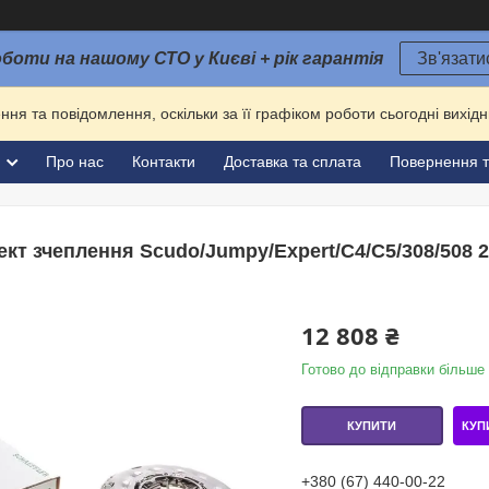
оботи на нашому СТО у Києві + рік гарантія
Зв'язати
ня та повідомлення, оскільки за її графіком роботи сьогодні вихі
и
Про нас
Контакти
Доставка та сплата
Повернення т
кт зчеплення Scudo/Jumpy/Expert/C4/C5/308/508 2.
12 808 ₴
Готово до відправки більше 
КУП
КУПИТИ
+380 (67) 440-00-22