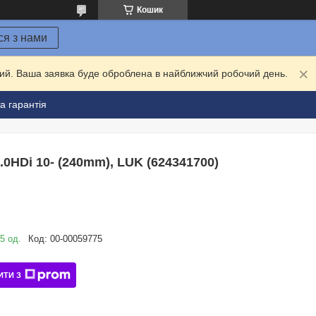
Кошик
ся з нами
дний. Ваша заявка буде оброблена в найближчий робочий день.
а гарантія
0HDi 10- (240mm), LUK (624341700)
5 од.
Код:
00-00059775
ИТИ З