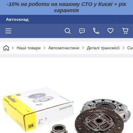
-10% на роботи на нашому СТО у Києві + рік
гарантія
Автосклад
Наші товари
Автозапчастини
Деталі трансмісії
Си