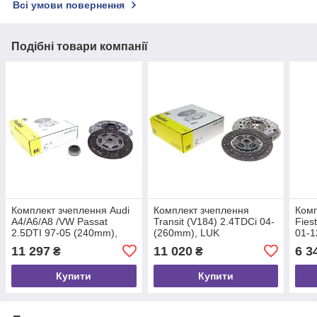
Всі умови повернення
Подібні товари компанії
Комплект зчеплення Audi
Комплект зчеплення
Комп
A4/A6/A8 /VW Passat
Transit (V184) 2.4TDCi 04-
Fies
2.5DTI 97-05 (240mm),
(260mm), LUK
01-1
LUK (624227900)
(626303409)
(621
11 297
11 020
6 3
₴
₴
Купити
Купити