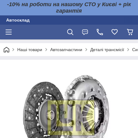
-10% на роботи на нашому СТО у Києві + рік
гарантія
Автосклад
Наші товари
Автозапчастини
Деталі трансмісії
Си