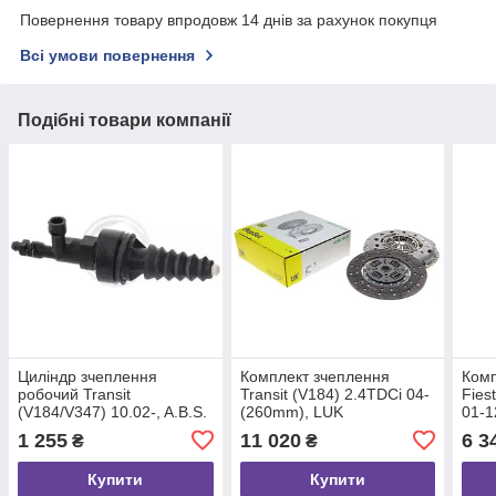
Повернення товару впродовж 14 днів за рахунок покупця
Всі умови повернення
Подібні товари компанії
Циліндр зчеплення
Комплект зчеплення
Комп
робочий Transit
Transit (V184) 2.4TDCi 04-
Fies
(V184/V347) 10.02-, A.B.S.
(260mm), LUK
01-1
(41440)
(626303409)
(621
1 255
11 020
6 3
₴
₴
Купити
Купити