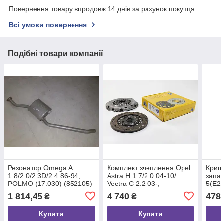
Повернення товару впродовж 14 днів за рахунок покупця
Всі умови повернення
Подібні товари компанії
Резонатор Omega A
Комплект зчеплення Opel
Криш
1.8/2.0/2.3D/2.4 86-94,
Astra H 1.7/2.0 04-10/
зап
POLMO (17.030) (852105)
Vectra C 2.2 03-,
5(E2
NATIONAL (CK9981)
Omeg
1 814,45
4 740
478
₴
₴
77-9
Купити
Купити