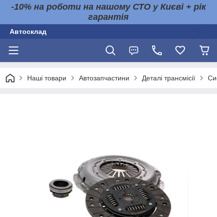
-10% на роботи на нашому СТО у Києві + рік
гарантія
Автосклад
Наші товари
Автозапчастини
Деталі трансмісії
Си