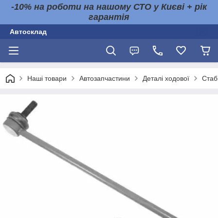
-10% на роботи на нашому СТО у Києві + рік
гарантія
Автосклад
Наші товари
Автозапчастини
Деталі ходової
Стабі