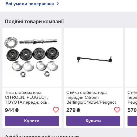
Всі умови повернення
Подібні товари компанії
Тяга стабілізатора
Стійка стабілізатора
Стій
CITROEN, PEUGEOT,
передня Citroen
пере
TOYOTA передн. ось ,
Berlingo/C4/DS4/Peugeot
Peug
LEMFORDER (3528601)
3008/308/5008 00-
05-,
944
279
570
₴
₴
(L=335mm), RAISO
(274
(RL508762C)
Купити
Купити
Акційні пропозиції та новинки