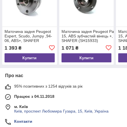
Маточина задня Peugeot
Маточина задня Peugeot Partner, Be
Мато
Expert, Scudo, Jumpy ,94-
15, ABS зубчастий вінець +,
15, 
06, ABS+, SHAFER
SHAFER (SH15933)
SHA
(RD26155932)
1 393
1 071
1 1
₴
₴
Купити
Купити
Про нас
95% позитивних з 1254 відгуків за рік
Працює з 04.11.2018
м. Київ
Київ, проспект Любомира Гузара, 15, Київ, Україна
Контакти