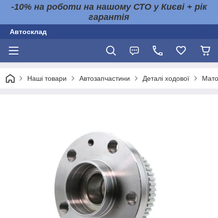
-10% на роботи на нашому СТО у Києві + рік
гарантія
Автосклад
Наші товари
Автозапчастини
Деталі ходової
Мато