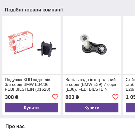
Подібні товари компанії
Подушка КПП задн. лів.
Важіль задн.інтегральний
Стій
3/5 серія BMW E34/36,
5 серія (BMW E39),7 серія
стаб
FEBI BILSTEIN (01628)
(E38), FEBI BILSTEIN
E28/
(12299)
BILS
308
863
1 0
₴
₴
Купити
Купити
Про нас