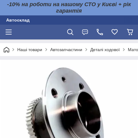
-10% на роботи на нашому СТО у Києві + рік
гарантія
Автосклад
Наші товари
Автозапчастини
Деталі ходової
Мато