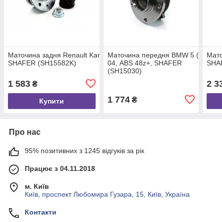
Маточина задня Renault Kangoo 03-, ABS+ 44z, монт. ккт.+,
Маточина передня BMW 5 (E39), 9
Мато
SHAFER (SH15582K)
04, ABS 48z+, SHAFER
SHA
(SH15030)
1 583
2 3
₴
1 774
₴
Купити
Про нас
95% позитивних з 1245 відгуків за рік
Працює з 04.11.2018
м. Київ
Київ, проспект Любомира Гузара, 15, Київ, Україна
Контакти