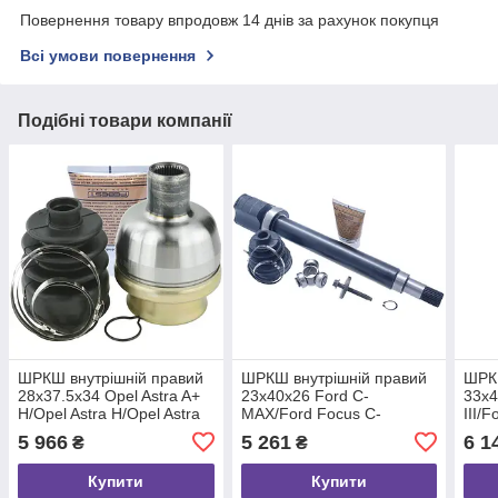
Повернення товару впродовж 14 днів за рахунок покупця
Всі умови повернення
Подібні товари компанії
ШРКШ внутрішній правий
ШРКШ внутрішній правий
ШРКШ
28x37.5x34 Opel Astra A+
23x40x26 Ford C-
33x4
H/Opel Astra H/Opel Astra
MAX/Ford Focus C-
III/F
H Classic, FEBEST
MAX/Ford Focus I,
FEB
5 966
5 261
6 1
₴
₴
(1811Z19DRH)
FEBEST (2111CB420RH)
Купити
Купити