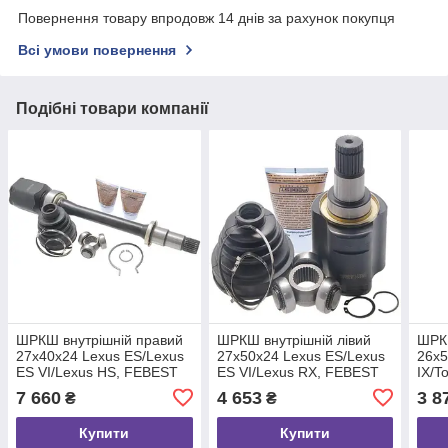
Повернення товару впродовж 14 днів за рахунок покупця
Всі умови повернення
Подібні товари компанії
ШРКШ внутрішній правий
ШРКШ внутрішній лівий
ШРКШ
27x40x24 Lexus ES/Lexus
27x50x24 Lexus ES/Lexus
26x5
ES VI/Lexus HS, FEBEST
ES VI/Lexus RX, FEBEST
IX/To
(0111MCV30RH)
(0111GSV40LH)
Aven
7 660
4 653
3 8
₴
₴
(01
Купити
Купити