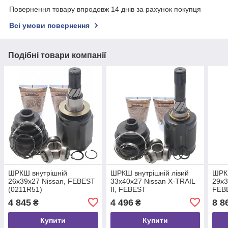
Повернення товару впродовж 14 днів за рахунок покупця
Всі умови повернення
Подібні товари компанії
ШРКШ внутрішній
ШРКШ внутрішній лівий
ШРКШ
26x39x27 Nissan, FEBEST
33x40x27 Nissan X-TRAIL
29x3
(0211R51)
II, FEBEST
FEB
(0211J1020GLH)
4 845
4 496
8 8
₴
₴
Купити
Купити