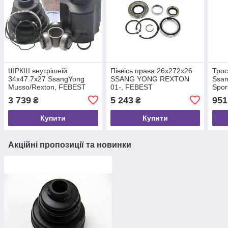
ШРКШ внутрішній
Піввісь права 26x272x26
Трос
34x47.7x27 SsangYong
SSANG YONG REXTON
Ssan
Musso/Rexton, FEBEST
01-, FEBEST
Spor
(1411REXIIPT)
(1412REXRH)
FEB
3 739
5 243
951
₴
₴
Купити
Купити
Акційні пропозиції та новинки