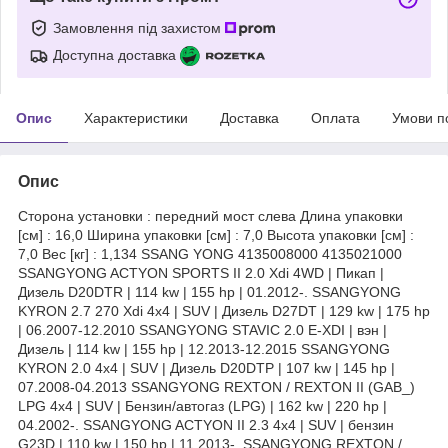
Замовлення під захистом
Доступна доставка
Опис
Характеристики
Доставка
Оплата
Умови п
Опис
Сторона установки : передний мост слева Длина упаковки
[см] : 16,0 Ширина упаковки [см] : 7,0 Высота упаковки [см] :
7,0 Вес [кг] : 1,134 SSANG YONG 4135008000 4135021000
SSANGYONG ACTYON SPORTS II 2.0 Xdi 4WD | Пикап |
Дизель D20DTR | 114 kw | 155 hp | 01.2012-. SSANGYONG
KYRON 2.7 270 Xdi 4x4 | SUV | Дизель D27DT | 129 kw | 175 hp
| 06.2007-12.2010 SSANGYONG STAVIC 2.0 E-XDI | вэн |
Дизель | 114 kw | 155 hp | 12.2013-12.2015 SSANGYONG
KYRON 2.0 4x4 | SUV | Дизель D20DTP | 107 kw | 145 hp |
07.2008-04.2013 SSANGYONG REXTON / REXTON II (GAB_)
LPG 4x4 | SUV | Бензин/автогаз (LPG) | 162 kw | 220 hp |
04.2002-. SSANGYONG ACTYON II 2.3 4x4 | SUV | бензин
G23D | 110 kw | 150 hp | 11.2013-. SSANGYONG REXTON /