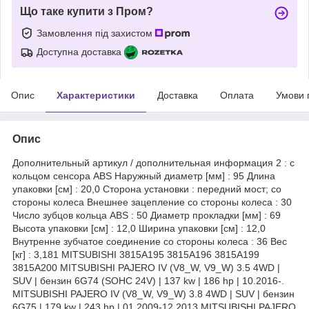
Що таке купити з Пром?
Замовлення під захистом
Доступна доставка
Опис
Характеристики
Доставка
Оплата
Умови 
Опис
Дополнительный артикул / дополнительная информация 2 : с
кольцом сенсора ABS Наружный диаметр [мм] : 95 Длина
упаковки [см] : 20,0 Сторона установки : передний мост; со
стороны колеса Внешнее зацепление со стороны колеса : 30
Число зубцов кольца ABS : 50 Диаметр прокладки [мм] : 69
Высота упаковки [см] : 12,0 Ширина упаковки [см] : 12,0
Внутренне зубчатое соединение со стороны колеса : 36 Вес
[кг] : 3,181 MITSUBISHI 3815A195 3815A196 3815A199
3815A200 MITSUBISHI PAJERO IV (V8_W, V9_W) 3.5 4WD |
SUV | бензин 6G74 (SOHC 24V) | 137 kw | 186 hp | 10.2016-.
MITSUBISHI PAJERO IV (V8_W, V9_W) 3.8 4WD | SUV | бензин
6G75 | 179 kw | 243 hp | 01.2009-12.2013 MITSUBISHI PAJERO