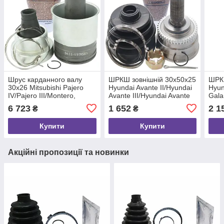
Шрус карданного валу
ШРКШ зовнішній 30x50x25
ШРКШ
30x26 Mitsubishi Pajero
Hyundai Avante II/Hyundai
Hyun
IV/Pajero III/Montero,
Avante III/Hyundai Avante
Gala
FEBEST (0411V97WSHA)
IV, FEBEST (1210014A44)
(041
6 723
1 652
2 1
₴
₴
Купити
Купити
Акційні пропозиції та новинки