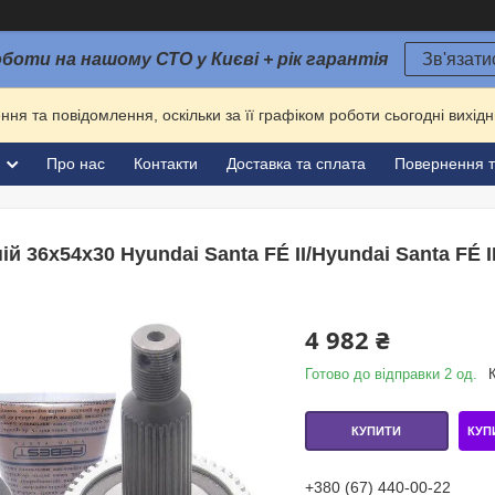
оботи на нашому СТО у Києві + рік гарантія
Зв'язати
ня та повідомлення, оскільки за її графіком роботи сьогодні вихі
и
Про нас
Контакти
Доставка та сплата
Повернення т
 36x54x30 Hyundai Santa FÉ II/Hyundai Santa FÉ I
4 982 ₴
Готово до відправки 2 од.
КУП
КУПИТИ
+380 (67) 440-00-22