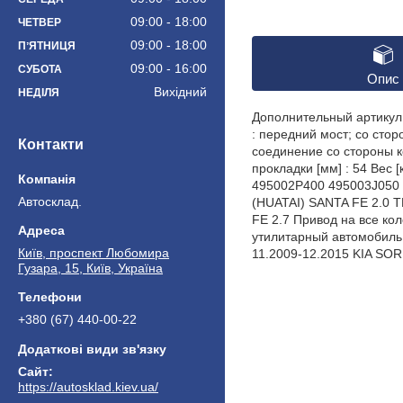
09:00
18:00
ЧЕТВЕР
09:00
18:00
ПʼЯТНИЦЯ
09:00
16:00
СУБОТА
Опис
Вихідний
НЕДІЛЯ
Дополнительный артикул 
: передний мост; со стор
Контакти
соединение со стороны ко
прокладки [мм] : 54 Вес
495002P400 495003J050
Автосклад.
(HUATAI) SANTA FE 2.0 T
FE 2.7 Привод на все кол
утилитарный автомобиль 
Київ, проспект Любомира
11.2009-12.2015 KIA SOR
Гузара, 15, Київ, Україна
+380 (67) 440-00-22
https://autosklad.kiev.ua/