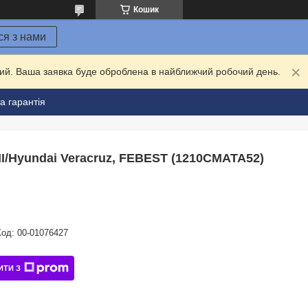
Кошик
ся з нами
дний. Ваша заявка буде оброблена в найближчий робочий день.
а гарантія
II/Hyundai Veracruz, FEBEST (1210CMATA52)
Код:
00-01076427
ИТИ З