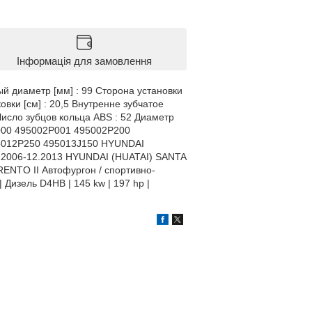
Інформація для замовлення
й диаметр [мм] : 99 Сторона установки
вки [см] : 20,5 Внутренне зубчатое
 Число зубцов кольца ABS : 52 Диаметр
P000 495002P001 495002P200
5012P250 495013J150 HYUNDAI
 10.2006-12.2013 HYUNDAI (HUATAI) SANTA
ORENTO II Автофургон / спортивно-
Дизель D4HB | 145 kw | 197 hp |