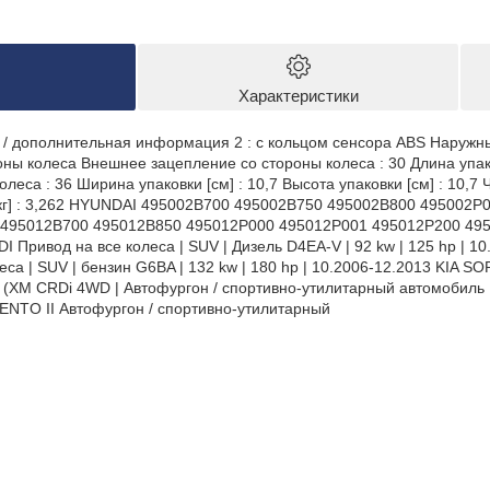
Характеристики
/ дополнительная информация 2 : с кольцом сенсора ABS Наружны
оны колеса Внешнее зацепление со стороны колеса : 30 Длина упако
леса : 36 Ширина упаковки [см] : 10,7 Высота упаковки [см] : 10,7
 [кг] : 3,262 HYUNDAI 495002B700 495002B750 495002B800 495002
 495012B700 495012B850 495012P000 495012P001 495012P200 49
DI Привод на все колеса | SUV | Дизель D4EA-V | 92 kw | 125 hp |
еса | SUV | бензин G6BA | 132 kw | 180 hp | 10.2006-12.2013 KIA S
(XM CRDi 4WD | Автофургон / спортивно-утилитарный автомобиль | 
ENTO II Автофургон / спортивно-утилитарный