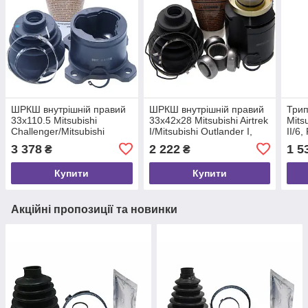
ШРКШ внутрішній правий
ШРКШ внутрішній правий
Трип
33x110.5 Mitsubishi
33x42x28 Mitsubishi Airtrek
Mits
Challenger/Mitsubishi
I/Mitsubishi Outlander I,
II/6
Shogun Sport I, FEBEST
FEBEST (0411CU20RH)
3 378
2 222
1 5
₴
₴
(0411V75RH)
Купити
Купити
Акційні пропозиції та новинки