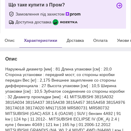
Що таке купити з Пром?
Замовлення під захистом
Доступна доставка
Опис
Характеристики
Доставка
Оплата
Умови 
Опис
Наружный диаметр [мм] : 81 Длина упаковки [см] : 20,0
Сторона установки : передний мост; со стороны коробки
передач Вес [кг] : 2,175 Внешнее зацепление со стороны
дифференциала : 27 Высота упаковки [см] : 10,5 Ширина
упаковки [см] : 10,5 Зубчатое соединение со стороны коробки
: 32 Диаметр прокладки [мм] : 41 MITSUBISHI 3815A032
3815A034 3815A437 3815A438 3815A457 3815A458 3815A976
3817A018 3817A020 MN171538 MR580731 MR580732
MITSUBISHI (GAC) ASX 1.6 (GA1W) | SUV | бензин 4A92 | 91
kw | 124 hp | 11.2012-. MITSUBISHI ECLIPSE IV (DK_A) 2.4 |
купе | бензин 4G69 | 121 kw | 165 hp | 01.2006-12.2012
MITSUBISHI GRANDIS (NA_W) 2.4 MIVEC 4WD (NA4W) | вэн |