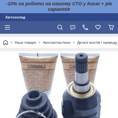
-10% на роботи на нашому СТО у Києві + рік
гарантія
Автосклад
Наші товари
Автозапчастини
Деталі мостів і приводу