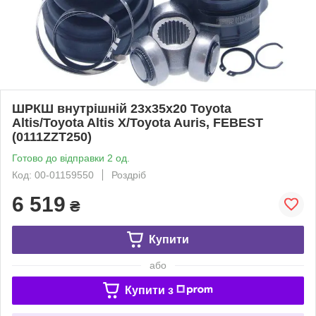
ШРКШ внутрішній 23x35x20 Toyota
Altis/Toyota Altis X/Toyota Auris, FEBEST
(0111ZZT250)
Готово до відправки 2 од.
Код: 00-01159550
Роздріб
6 519
₴
Купити
або
Купити з