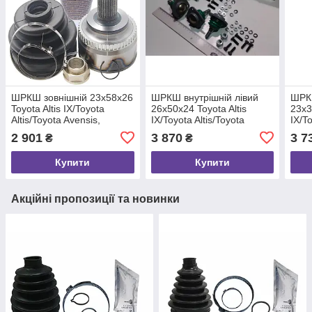
ШРКШ зовнішній 23x58x26
ШРКШ внутрішній лівий
ШРК
Toyota Altis IX/Toyota
26x50x24 Toyota Altis
23x3
Altis/Toyota Avensis,
IX/Toyota Altis/Toyota
IX/To
FEBEST (0110ZZE120A48)
Avensis, FEBEST
X, F
2 901
3 870
3 7
₴
₴
(0111AZT250LH)
Купити
Купити
Акційні пропозиції та новинки