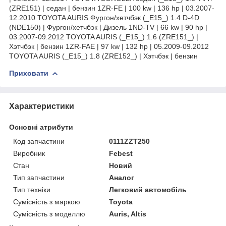
(ZRE151) | седан | бензин 1ZR-FE | 100 kw | 136 hp | 03.2007-
12.2010 TOYOTA AURIS Фургон/хетчбэк (_E15_) 1.4 D-4D
(NDE150) | Фургон/хетчбэк | Дизель 1ND-TV | 66 kw | 90 hp |
03.2007-09.2012 TOYOTA AURIS (_E15_) 1.6 (ZRE151_) |
Хэтчбэк | бензин 1ZR-FAE | 97 kw | 132 hp | 05.2009-09.2012
TOYOTA AURIS (_E15_) 1.8 (ZRE152_) | Хэтчбэк | бензин
Приховати
Характеристики
Основні атрибути
Код запчастини
0111ZZT250
Виробник
Febest
Стан
Новий
Тип запчастини
Аналог
Тип техніки
Легковий автомобіль
Сумісність з маркою
Toyota
Сумісність з моделлю
Auris, Altis