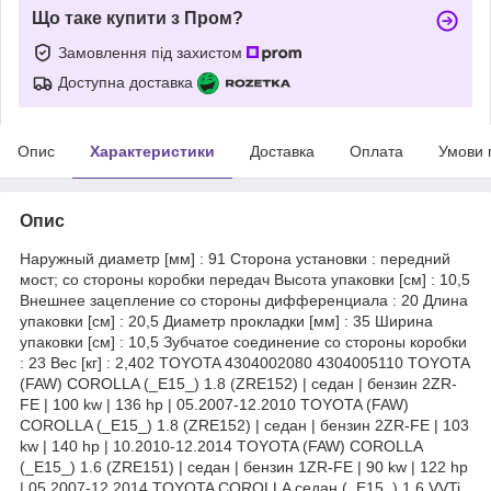
Що таке купити з Пром?
Замовлення під захистом
Доступна доставка
Опис
Характеристики
Доставка
Оплата
Умови 
Опис
Наружный диаметр [мм] : 91 Сторона установки : передний
мост; со стороны коробки передач Высота упаковки [см] : 10,5
Внешнее зацепление со стороны дифференциала : 20 Длина
упаковки [см] : 20,5 Диаметр прокладки [мм] : 35 Ширина
упаковки [см] : 10,5 Зубчатое соединение со стороны коробки
: 23 Вес [кг] : 2,402 TOYOTA 4304002080 4304005110 TOYOTA
(FAW) COROLLA (_E15_) 1.8 (ZRE152) | седан | бензин 2ZR-
FE | 100 kw | 136 hp | 05.2007-12.2010 TOYOTA (FAW)
COROLLA (_E15_) 1.8 (ZRE152) | седан | бензин 2ZR-FE | 103
kw | 140 hp | 10.2010-12.2014 TOYOTA (FAW) COROLLA
(_E15_) 1.6 (ZRE151) | седан | бензин 1ZR-FE | 90 kw | 122 hp
| 05.2007-12.2014 TOYOTA COROLLA седан (_E15_) 1.6 VVTi