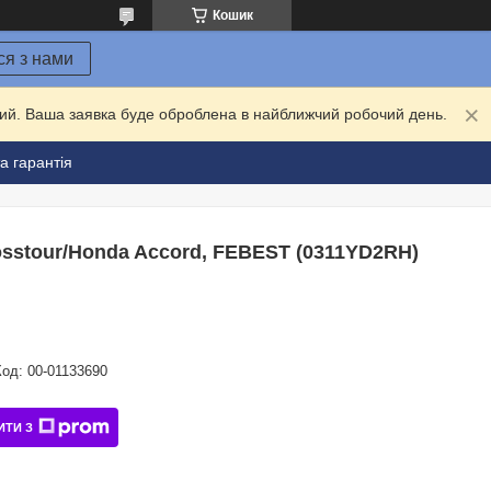
Кошик
ся з нами
дний. Ваша заявка буде оброблена в найближчий робочий день.
а гарантія
sstour/Honda Accord, FEBEST (0311YD2RH)
Код:
00-01133690
ИТИ З