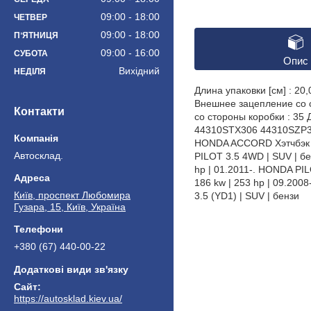
09:00
18:00
ЧЕТВЕР
09:00
18:00
ПʼЯТНИЦЯ
09:00
16:00
СУБОТА
Опис
Вихідний
НЕДІЛЯ
Длина упаковки [см] : 20
Внешнее зацепление со с
Контакти
со стороны коробки : 35
44310STX306 44310SZP305
HONDA ACCORD Хэтчбэк (TF
Автосклад.
PILOT 3.5 4WD | SUV | бе
hp | 01.2011-. HONDA PIL
186 kw | 253 hp | 09.200
Київ, проспект Любомира
3.5 (YD1) | SUV | бензи
Гузара, 15, Київ, Україна
+380 (67) 440-00-22
https://autosklad.kiev.ua/