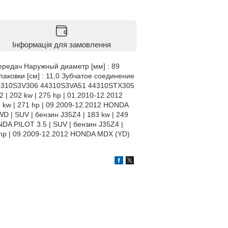
Інформація для замовлення
передач Наружный диаметр [мм] : 89
аковки [см] : 11,0 Зубчатое соединение
1 44310S3V306 44310S3VA51 44310STX305
| 202 kw | 275 hp | 01.2010-12.2012
9 kw | 271 hp | 09.2009-12.2012 HONDA
D | SUV | бензин J35Z4 | 183 kw | 249
NDA PILOT 3.5 | SUV | бензин J35Z4 |
5 hp | 09.2009-12.2012 HONDA MDX (YD)