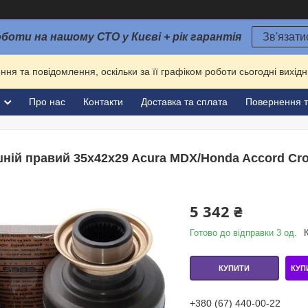
оботи на нашому СТО у Києві + рік гарантія
Зв'язати
ня та повідомлення, оскільки за її графіком роботи сьогодні вихі
и
Про нас
Контакти
Доставка та сплата
Повернення т
ій правий 35x42x29 Acura MDX/Honda Accord Cro
5 342 ₴
Готово до відправки 3 од.
КУП
КУПИТИ
+380 (67) 440-00-22