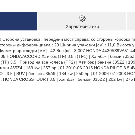
Характеристики
,0 Сторона установки : передний мост справа; со стороны коробки 
тороны дифференциала : 29 Ширина упаковки [см] : 11,0 Высота уп
 Диаметр прокладки [мм] : 42 Вес [кг] : 3,007 HONDA 44305S9VA5
 HONDA ACCORD Хэтчбэк (TF) 3.5 i (TF1) | Хэтчбэк | бензин J35Z2 
) 3.5 i Привод на все колеса (TF2) | Хэтчбэк | бензин J35Z2 | 19
нзин J35Z4 | 189 kw | 257 hp | 01.2010-06.2015 HONDA PILOT 3.5 4W
OT 3.5 | SUV | бензин J35A9 | 184 kw | 250 hp | 01.2006-07.2008 HO
8-. HONDA CROSSTOUR I 3.5 | Хэтчбэк | бензин J35Z2 | 202 kw | 27