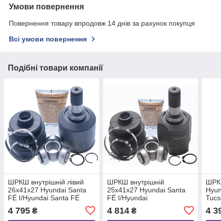
Умови повернення
Повернення товару впродовж 14 днів за рахунок покупця
Всі умови повернення
Подібні товари компанії
ШРКШ внутрішній лівий
ШРКШ внутрішній
ШРКШ
26x41x27 Hyundai Santa
25x41x27 Hyundai Santa
Hyun
FÉ I/Hyundai Santa FÉ
FÉ I/Hyundai
Tucs
II/Hyundai Santamo,
Trajet/Hyundai Trajet Box
FEB
4 795
4 814
4 3
₴
₴
FEBEST (1211SANFELH)
Body, FEBEST