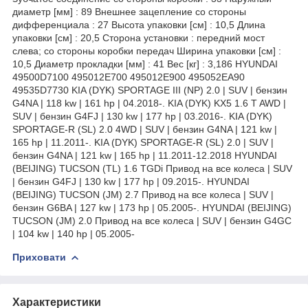
диаметр [мм] : 89 Внешнее зацепление со стороны
дифференциала : 27 Высота упаковки [см] : 10,5 Длина
упаковки [см] : 20,5 Сторона установки : передний мост
слева; со стороны коробки передач Ширина упаковки [см] :
10,5 Диаметр прокладки [мм] : 41 Вес [кг] : 3,186 HYUNDAI
49500D7100 495012E700 495012E900 495052EA90
49535D7730 KIA (DYK) SPORTAGE III (NP) 2.0 | SUV | бензин
G4NA | 118 kw | 161 hp | 04.2018-. KIA (DYK) KX5 1.6 T AWD |
SUV | бензин G4FJ | 130 kw | 177 hp | 03.2016-. KIA (DYK)
SPORTAGE-R (SL) 2.0 4WD | SUV | бензин G4NA | 121 kw |
165 hp | 11.2011-. KIA (DYK) SPORTAGE-R (SL) 2.0 | SUV |
бензин G4NA | 121 kw | 165 hp | 11.2011-12.2018 HYUNDAI
(BEIJING) TUCSON (TL) 1.6 TGDi Привод на все колеса | SUV
| бензин G4FJ | 130 kw | 177 hp | 09.2015-. HYUNDAI
(BEIJING) TUCSON (JM) 2.7 Привод на все колеса | SUV |
бензин G6BA | 127 kw | 173 hp | 05.2005-. HYUNDAI (BEIJING)
TUCSON (JM) 2.0 Привод на все колеса | SUV | бензин G4GC
| 104 kw | 140 hp | 05.2005-
Приховати
Характеристики