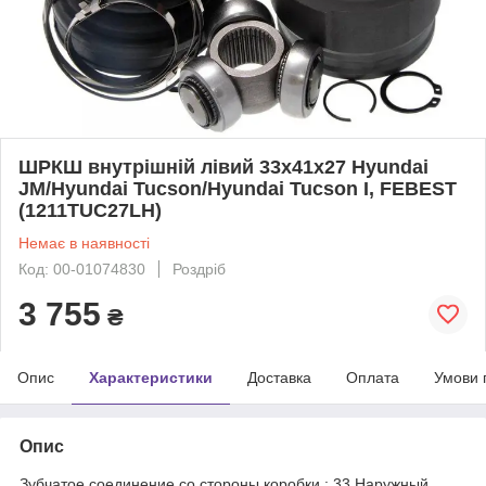
ШРКШ внутрішній лівий 33x41x27 Hyundai
JM/Hyundai Tucson/Hyundai Tucson I, FEBEST
(1211TUC27LH)
Немає в наявності
Код: 00-01074830
Роздріб
3 755
₴
Опис
Характеристики
Доставка
Оплата
Умови 
Опис
Зубчатое соединение со стороны коробки : 33 Наружный