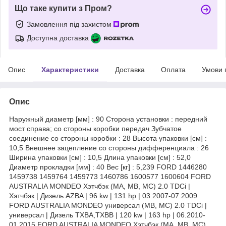
Що таке купити з Пром?
Замовлення під захистом
Доступна доставка
Опис
Характеристики
Доставка
Оплата
Умови 
Опис
Наружный диаметр [мм] : 90 Сторона установки : передний
мост справа; со стороны коробки передач Зубчатое
соединение со стороны коробки : 28 Высота упаковки [см] :
10,5 Внешнее зацепление со стороны дифференциала : 26
Ширина упаковки [см] : 10,5 Длина упаковки [см] : 52,0
Диаметр прокладки [мм] : 40 Вес [кг] : 5,239 FORD 1446280
1459738 1459764 1459773 1460786 1600577 1600604 FORD
AUSTRALIA MONDEO Хэтчбэк (MA, MB, MC) 2.0 TDCi |
Хэтчбэк | Дизель AZBA | 96 kw | 131 hp | 03.2007-07.2009
FORD AUSTRALIA MONDEO универсал (MB, MC) 2.0 TDCi |
универсал | Дизель TXBA,TXBB | 120 kw | 163 hp | 06.2010-
01.2015 FORD AUSTRALIA MONDEO Хэтчбэк (MA, MB, MC)