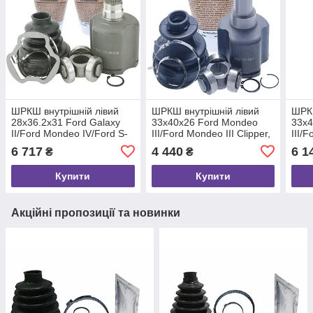
ШРКШ внутрішній лівий
ШРКШ внутрішній лівий
ШРКШ
28x36.2x31 Ford Galaxy
33x40x26 Ford Mondeo
33x4
II/Ford Mondeo IV/Ford S-
III/Ford Mondeo III Clipper,
III/F
MAX, FEBEST
FEBEST (2111GEMTLH)
FEB
6 717
4 440
6 1
₴
₴
(2111AWF21LH)
Купити
Купити
Акційні пропозиції та новинки