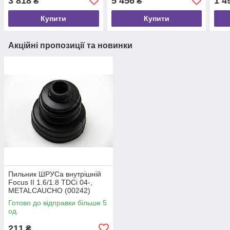
3 818
5 456
1 4
₴
₴
(NS
Купити
Купити
Акційні пропозиції та новинки
Пильник ШРУСа внутрішній
Focus II 1.6/1.8 TDCi 04-,
METALCAUCHO (00242)
Готово до відправки більше 5
од.
211
₴