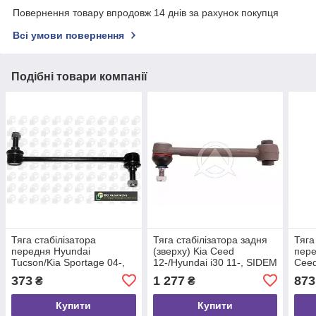
Повернення товару впродовж 14 днів за рахунок покупця
Всі умови повернення
Подібні товари компанії
Тяга стабілізатора
Тяга стабілізатора задня
Тяга
передня Hyundai
(зверху) Kia Ceed
пере
Tucson/Kia Sportage 04-,
12-/Hyundai i30 11-, SIDEM
Ceed
BGA (LS2712)
(87574)
(812
373
1 277
873
₴
₴
Купити
Купити