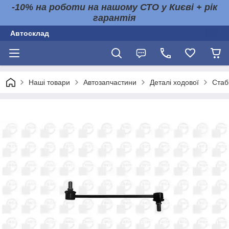
-10% на роботи на нашому СТО у Києві + рік
гарантія
Автосклад
Наші товари
Автозапчастини
Деталі ходової
Стабі