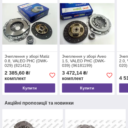
Зчеплення у зборі Matiz
Зчеплення у зборі Aveo
Зчеп
0.8, VALEO PHC (DWK-
1.5, VALEO PHC (DWK-
2.0,
029) (821412)
039) (96181199)
020)
2 385,60
3 472,14
₴/
₴/
4 5
комплект
комплект
Купити
Купити
Акційні пропозиції та новинки