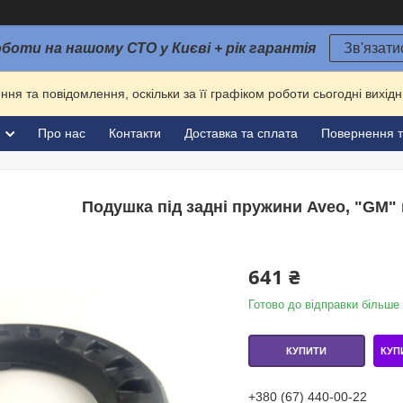
оботи на нашому СТО у Києві + рік гарантія
Зв'язати
ня та повідомлення, оскільки за її графіком роботи сьогодні вихі
и
Про нас
Контакти
Доставка та сплата
Повернення т
Подушка під задні пружини Aveo, "GM" 
641 ₴
Готово до відправки більше 
КУП
КУПИТИ
+380 (67) 440-00-22