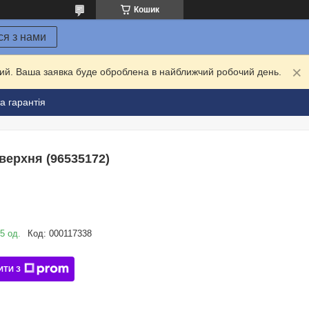
Кошик
ся з нами
дний. Ваша заявка буде оброблена в найближчий робочий день.
а гарантія
верхня (96535172)
5 од.
Код:
000117338
ИТИ З