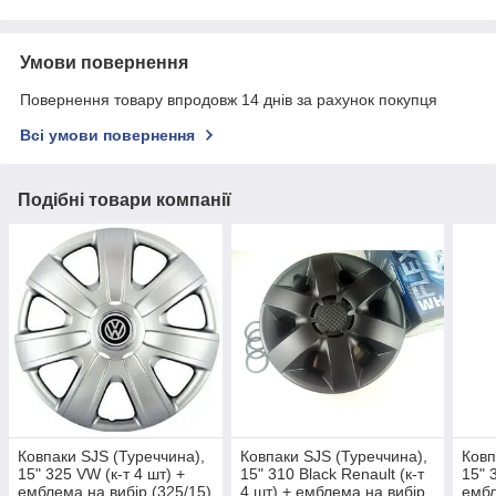
Умови повернення
Повернення товару впродовж 14 днів за рахунок покупця
Всі умови повернення
Подібні товари компанії
Ковпаки SJS (Туреччина),
Ковпаки SJS (Туреччина),
Ковп
15" 325 VW (к-т 4 шт) +
15" 310 Black Renault (к-т
15" 
емблема на вибір (325/15)
4 шт) + емблема на вибір
ембл