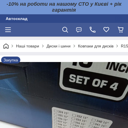
-10% на роботи на нашому СТО у Києві + рік
гарантія
Автосклад
Наші товари
Диски і шини
Ковпаки для дисків
R1
Закупка