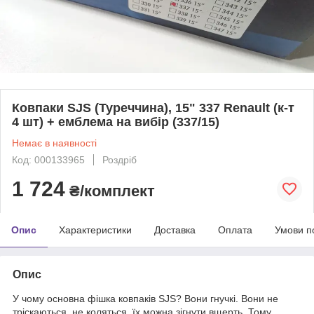
Ковпаки SJS (Туреччина), 15" 337 Renault (к-т
4 шт) + емблема на вибір (337/15)
Немає в наявності
Код: 000133965
Роздріб
1 724
₴/комплект
Опис
Характеристики
Доставка
Оплата
Умови п
Опис
У чому основна фішка ковпаків SJS? Вони гнучкі. Вони не
тріскаються, не коляться, їх можна зігнути вщерть. Тому