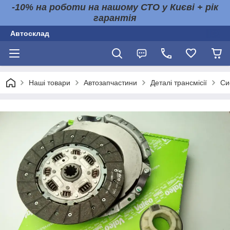
-10% на роботи на нашому СТО у Києві + рік
гарантія
Автосклад
Наші товари
Автозапчастини
Деталі трансмісії
Си