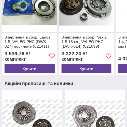
Зчеплення в зборі Lanos
Зчеплення в зборі Nexia
Зчеп
1.5, VALEO PHC (DWK-
1.5 16 кл., VALEO PHC
1.4,
027) посилене (821411)
(DWK-014) (821099)
мм (
3 539,76
3 322,20
₴/
₴/
4 0
комплект
комплект
Купити
Купити
Акційні пропозиції та новинки