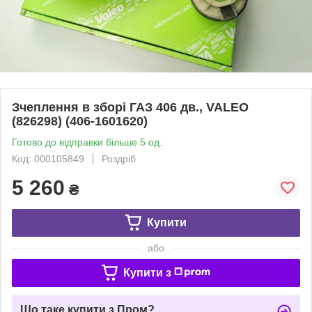
Зчеплення в зборі ГАЗ 406 дв., VALEO
(826298) (406-1601620)
Готово до відправки більше 5 од.
Код: 000105849
Роздріб
5 260
₴
Купити
або
Купити з
Що таке купити з Пром?